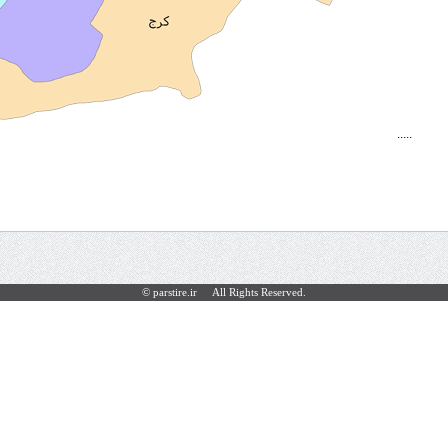
.....
.
.parstire.ir All Rights Reserved ©