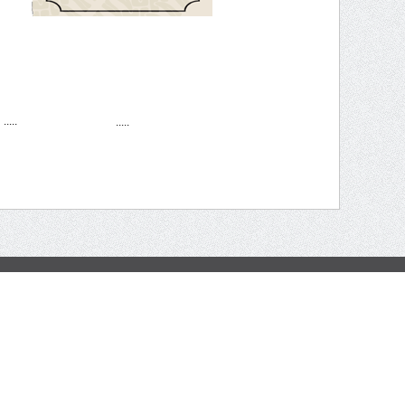
....
.....